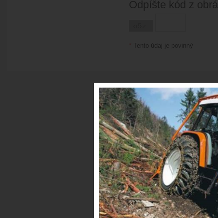
Odpíšte kód z obr
*
Tento údaj je povinný
© Copyright 2026 Lesná technika •