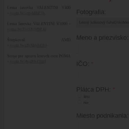
Lesná lanovka VALENTINI V400
Fotografia:
-
youtu.be/-nrvldibFSk
Lesná lanovka VALENTINI V1000 -
youtu.be/Tsv3XjMNL6I
Meno a priezvisko
Štiepkovač AMD
-
youtu.be/rBjXbli5ZZ0
Stroje pre úpravu lesných ciest POMA
-
youtu.be/4paJ6k42hs0
IČO:
*
Plátca DPH:
*
áno
nie
Miesto podnikania