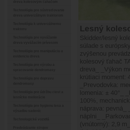
dreva kolesovým ťahačom
Technológia pre sústreďovanie
dreva univerzálnym traktorom
Technológia k univerzálnemu
Lesný koleso
traktoru
Skidder/lesný kol
Technológia pre vyvážanie
dreva vyvážacím prívesom
súlade s európsk
Technológia pre manipuláciu a
zvýšenou prevádzk
evidenciu dreva
kolesový ťahač T
Technológia pre výrobu a
dreva_ _Výkon mo
spracovanie dendromasy
krútiaci moment: 
Technológia pre dopravu
_Prevodovka: mec
dendromasy
lomenia: ± 40°_ _
Technológia pre údržbu ciest a
lesnícke meliorácie
100%, mechanick
Technológia pre hygienu lesa a
náprava: pevná_ _
výsadbu sadeníc
náplni_ _Parkova
Technologické vozidlá
(vnútorný): 2,9 m
Predvádzanie strojov