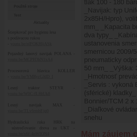
tlak 100 - 180 ba
Použité stroje
_Navijak: typ Unif
Test
2x85H/Hpro), voli
Aktuality
mm_ _Kapacita bub
Štiepkovač pre hygienu lesa
dva typy_ _Kabín
s podávacou rukou
ustanovenia smern
-
youtu.be/plFOKHljASk
smernicou 2009/5
Pojazdný lanový navijak POLANA -
pneumaticky odpr
youtu.be/MCPH3hN1xA4
50 mm_ _Výška: 
Procesorová hlavica KOLLER
_Hmotnosť prevád
-
youtu.be/YMRycGJdD_I
_Servis : vykon
Lesný traktor STEYR -
(sférické) kladky
youtu.be/W0C-fLHtUk8
Bonnier/TCM 2 x
Lesný navijak MAX -
_Diaľkové ovláda
youtu.be/TLvfemhEjq0
snehu
Hydraulická ruka HRK na
sústreďovanie dreva za UKT -
Mám záujem o
youtu.be/x6f-4pWIQN4