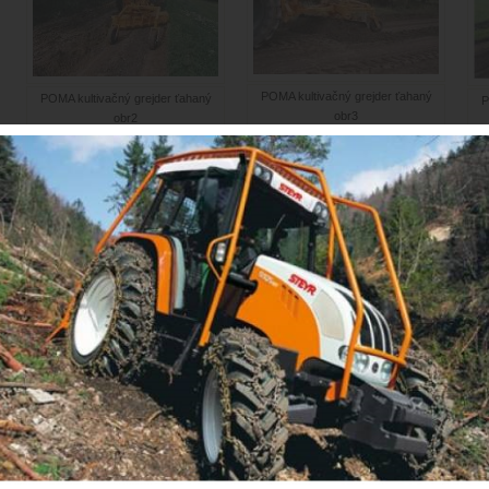
POMA kultivačný grejder ťahaný
POMA kultivačný grejder ťahaný
P
obr3
obr2
POMA kultivačný grejder ťahaný
POMA vibračná doska ťahaná obr1
PO
obr5