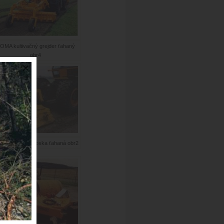
OMA kultivačný grejder ťahaný
obr4
MA vibračná doska ťahaná obr2