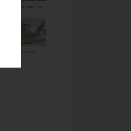
MA vibračný valec ťahaný obr2
Melioračný traktor MTA3