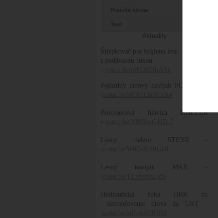
Použité stroje
Test
Aktuality
Štiepkovač pre hygienu lesa
s podávacou rukou
-
youtu.be/plFOKHljASk
Pojazdný lanový navijak POLANA -
youtu.be/MCPH3hN1xA4
Procesorová hlavica KOLLER
-
youtu.be/YMRycGJdD_I
Lesný traktor STEYR -
youtu.be/W0C-fLHtUk8
Lesný navijak MAX -
youtu.be/TLvfemhEjq0
Hydraulická ruka HRK na
sústreďovanie dreva za UKT -
youtu.be/x6f-4pWIQN4