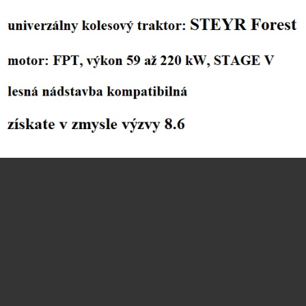
POMA vibračný valec ťahaný obr1
POMA kultivačný vibračný valec
PO
ťahaný
POMA zrovnávač krajnice obr1
POMA zrovnávač krajnice obr2