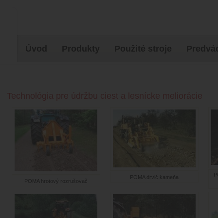
Úvod
Produkty
Použité stroje
Predvád
Technológia pre údržbu ciest a lesnícke meliorácie
P
POMA drvič kameňa
POMA hrotový rozrušovač