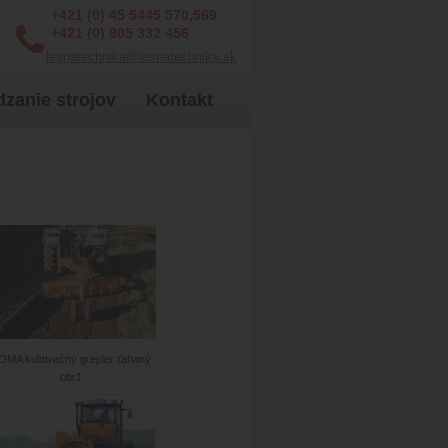
+421 (0) 45 5445 570,569
+421 (0) 905 332 456
lesnatechnika@lesnatechnika.sk
zanie strojov
Kontakt
OMA kulttivačný grejder ťahaný
obr1