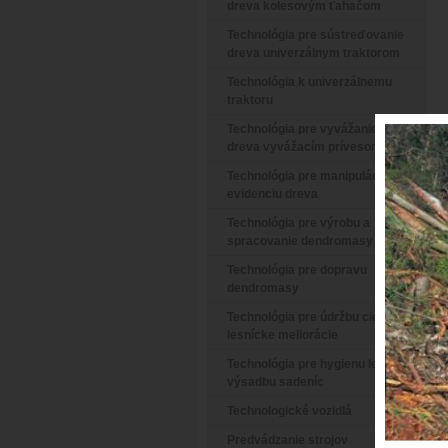
dreva kolesovým ťahačom
Technológia pre sústreďovanie
dreva univerzálnym traktorom
Technológia k univerzálnemu
traktoru
Technológia pre vyvážanie
dreva vyvážacím prívesom
Technológia pre manipuláciu a
evidenciu dreva
Technológia pre výrobu a
spracovanie dendromasy
Technológia pre dopravu
dendromasy
Technológia pre údržbu ciest a
lesnícke meliorácie
Technológia pre hygienu lesa a
výsadbu sadeníc
Technologické vozidlá
Predvádzanie strojov