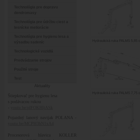
Technológia pre dopravu
dendromasy
Technológia pre údržbu ciest a
lesnícke meliorácie
Technológia pre hygienu lesa a
Hydraulická ruka PALMS 5,85 o
výsadbu sadeníc
Technologické vozidlá
Predvádzanie strojov
Použité stroje
Test
Aktuality
Hydraulická ruka PALMS 7,75 o
Štiepkovač pre hygienu lesa
s podávacou rukou
-
youtu.be/plFOKHljASk
Pojazdný lanový navijak POLANA -
youtu.be/MCPH3hN1xA4
Procesorová hlavica KOLLER