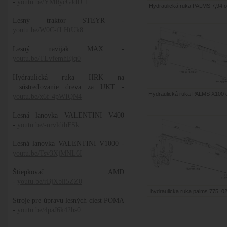
-
youtu.be/YMRycGJdD_I
Hydraulická ruka PALMS 7,94 ob
Lesný traktor STEYR -
youtu.be/W0C-fLHtUk8
Lesný navijak MAX -
youtu.be/TLvfemhEjq0
Hydraulická ruka HRK na
sústreďovanie dreva za UKT -
Hydraulická ruka PALMS X100 o
youtu.be/x6f-4pWIQN4
Lesná lanovka VALENTINI V400
-
youtu.be/-nrvldibFSk
Lesná lanovka VALENTINI V1000 -
youtu.be/Tsv3XjMNL6I
Štiepkovač AMD
-
youtu.be/rBjXbli5ZZ0
hydraulicka ruka palms 775_02
Stroje pre úpravu lesných ciest POMA
-
youtu.be/4paJ6k42hs0