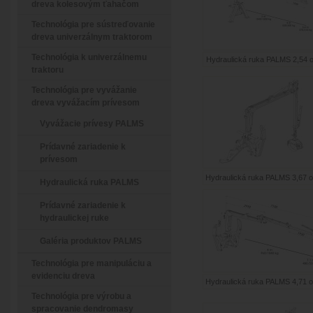
dreva kolesovým ťahačom
Technológia pre sústreďovanie
dreva univerzálnym traktorom
Technológia k univerzálnemu
Hydraulická ruka PALMS 2,54 o
traktoru
Technológia pre vyvážanie
dreva vyvážacím prívesom
Vyvážacie prívesy PALMS
Prídavné zariadenie k
prívesom
Hydraulická ruka PALMS 3,67 ob
Hydraulická ruka PALMS
Prídavné zariadenie k
hydraulickej ruke
Galéria produktov PALMS
Technológia pre manipuláciu a
evidenciu dreva
Hydraulická ruka PALMS 4,71 ob
Technológia pre výrobu a
spracovanie dendromasy