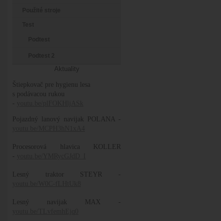
Použité stroje
Test
Podtest
Podtest 2
Aktuality
Štiepkovač pre hygienu lesa
s podávacou rukou
-
youtu.be/plFOKHljASk
Pojazdný lanový navijak POLANA -
youtu.be/MCPH3hN1xA4
Procesorová hlavica KOLLER
-
youtu.be/YMRycGJdD_I
Lesný traktor STEYR -
youtu.be/W0C-fLHtUk8
Lesný navijak MAX -
youtu.be/TLvfemhEjq0