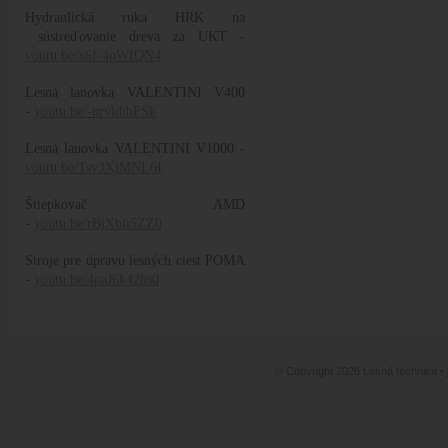
Hydraulická ruka HRK na
sústreďovanie dreva za UKT -
youtu.be/x6f-4pWIQN4
Lesná lanovka VALENTINI V400
-
youtu.be/-nrvldibFSk
Lesná lanovka VALENTINI V1000 -
youtu.be/Tsv3XjMNL6I
Štiepkovač AMD
-
youtu.be/rBjXbli5ZZ0
Stroje pre úpravu lesných ciest POMA
-
youtu.be/4paJ6k42hs0
© Copyright 2026 Lesná technika •