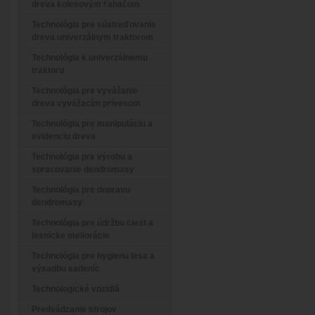
dreva kolesovým ťahačom
Technológia pre sústreďovanie
dreva univerzálnym traktorom
Technológia k univerzálnemu
traktoru
Technológia pre vyvážanie
dreva vyvážacím prívesom
Technológia pre manipuláciu a
evidenciu dreva
Technológia pre výrobu a
spracovanie dendromasy
Technológia pre dopravu
dendromasy
Technológia pre údržbu ciest a
lesnícke meliorácie
Technológia pre hygienu lesa a
výsadbu sadeníc
Technologické vozidlá
Predvádzanie strojov