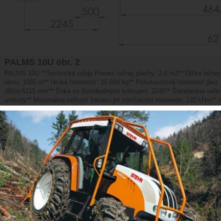
PALMS 10U obr. 2
PALMS 10U **Technické údaje Prierez ložnej plochy: 2,4 m2** Dĺžka ložne
rámu: 1085 m** Hrubá hmotnosť: 15 000 kg** Pohotovostná hmotnosť (bez 
dĺžka:6215 mm** Šírka so štandardnými kolesami: 2245** Štandardná veľko
unibody** Maximálna veľkosť žeriavu pri zdvíhacom momente: 120 kNm** O
štandardné/(voliteľné): 2 ks**
Mám záujem o:
Fotografia:
Meno a priezvisko:
*