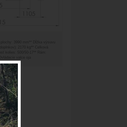
j plochy: 3990 mm** Dĺžka výsuvu
doplnkov): 2170 kg** Celková
sť kolies: 500/50-17** Rám:
vládacie valce oja