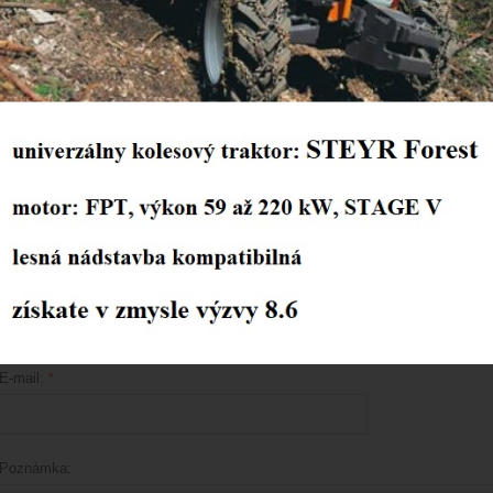
IČO:
*
Plátca DPH:
*
áno
nie
Miesto podnikania:
*
Telefón:
*
E-mail:
*
Poznámka: