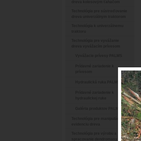
dreva kolesovým ťahačom
Technológia pre sústreďovanie
dreva univerzálnym traktorom
Technológia k univerzálnemu
traktoru
Technológia pre vyvážanie
dreva vyvážacím prívesom
Vyvážacie prívesy PALMS
Prídavné zariadenie k
prívesom
Hydraulická ruka PALMS
Prídavné zariadenie k
hydraulickej ruke
Galéria produktov PALMS
Technológia pre manipuláciu a
evidenciu dreva
Technológia pre výrobu a
spracovanie dendromasy