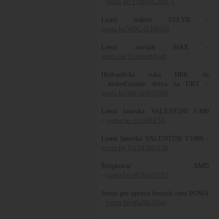
-
youtu.be/YMRycGJdD_I
Lesný traktor STEYR -
youtu.be/W0C-fLHtUk8
Lesný navijak MAX -
youtu.be/TLvfemhEjq0
Hydraulická ruka HRK na
sústreďovanie dreva za UKT -
youtu.be/x6f-4pWIQN4
Lesná lanovka VALENTINI V400
-
youtu.be/-nrvldibFSk
Lesná lanovka VALENTINI V1000 -
youtu.be/Tsv3XjMNL6I
Štiepkovač AMD
-
youtu.be/rBjXbli5ZZ0
Stroje pre úpravu lesných ciest POMA
-
youtu.be/4paJ6k42hs0