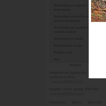
Technológia pre dopravu
dendromasy
Technológia pre údržbu ciest a
lesnícke meliorácie
Technológia pre hygienu lesa a
výsadbu sadeníc
Technologické vozidlá
Predvádzanie strojov
Použité stroje
Test
Aktuality
Štiepkovač pre hygienu lesa
s podávacou rukou
-
youtu.be/plFOKHljASk
Pojazdný lanový navijak POLANA -
youtu.be/MCPH3hN1xA4
Procesorová hlavica KOLLER