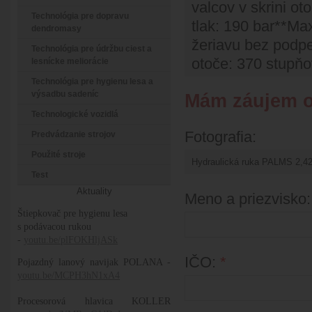
valcov v skrini o
Technológia pre dopravu
tlak: 190 bar**M
dendromasy
žeriavu bez podpe
Technológia pre údržbu ciest a
otoče: 370 stupňo
lesnícke meliorácie
Technológia pre hygienu lesa a
výsadbu sadeníc
Mám záujem o
Technologické vozidlá
Fotografia:
Predvádzanie strojov
Použité stroje
Test
Aktuality
Meno a priezvisko
Štiepkovač pre hygienu lesa
s podávacou rukou
-
youtu.be/plFOKHljASk
IČO:
*
Pojazdný lanový navijak POLANA -
youtu.be/MCPH3hN1xA4
Procesorová hlavica KOLLER