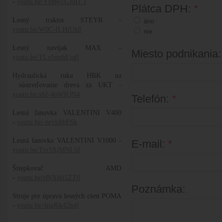
-
youtu.be/YMRycGJdD_I
Plátca DPH:
*
Lesný traktor STEYR -
áno
youtu.be/W0C-fLHtUk8
nie
Lesný navijak MAX -
Miesto podnikania
youtu.be/TLvfemhEjq0
Hydraulická ruka HRK na
sústreďovanie dreva za UKT -
youtu.be/x6f-4pWIQN4
Telefón:
*
Lesná lanovka VALENTINI V400
-
youtu.be/-nrvldibFSk
Lesná lanovka VALENTINI V1000 -
E-mail:
*
youtu.be/Tsv3XjMNL6I
Štiepkovač AMD
-
youtu.be/rBjXbli5ZZ0
Poznámka:
Stroje pre úpravu lesných ciest POMA
-
youtu.be/4paJ6k42hs0