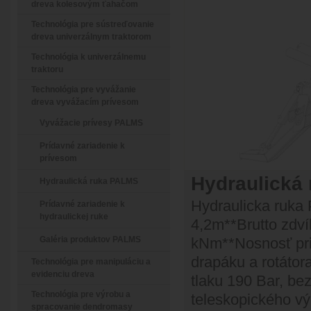
dreva kolesovým ťahačom
Technológia pre sústreďovanie
dreva univerzálnym traktorom
Technológia k univerzálnemu
traktoru
Technológia pre vyvážanie
dreva vyvážacím prívesom
Vyvážacie prívesy PALMS
Prídavné zariadenie k
prívesom
Hydraulická 
Hydraulická ruka PALMS
Hydraulicka ruka
Prídavné zariadenie k
hydraulickej ruke
4,2m**Brutto zdví
Galéria produktov PALMS
kNm**Nosnosť pri
drapáku a rotáto
Technológia pre manipuláciu a
evidenciu dreva
tlaku 190 Bar, be
Technológia pre výrobu a
teleskopického v
spracovanie dendromasy