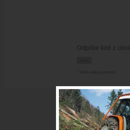
Odpíšte kód z obr
*
Tento údaj je povinný
© Copyright 2026 Lesná technika •