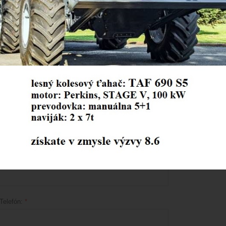
Meno a priezvisko:
*
IČO:
*
Plátca DPH:
*
áno
nie
Miesto podnikania:
*
Telefón:
*