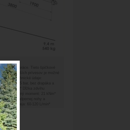
 lesnícke práce. Tieto špičkové
 našich väčších prívesov je možné
ktora. **Technické údaje:
sť: 4 m, 215 bar, bez drapáka a
tora: 540 kg* Dĺžka zdvihu
ni: 4 ks* Otočný moment: 21 kNm*
riavu bez podpernej nohy a
ý prietok oleja: 60-120 L/min*