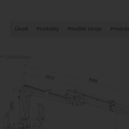
Úvod
Produkty
Použité stroje
Predvád
<<
Predchádzajúci