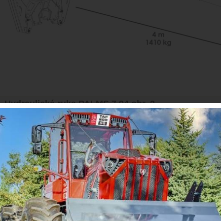
Hydraulická ruka PALMS 7,94 obr. 2
Hydraulická ruka PALMS 7,94 Žeriavy 7. SÉRIE sú pre seriózne každodenné
modely zhromažďujú všetky naše poznatky z posledných desaťročí. Okrem
tieto žeriavy umiestniť na štiepkovače, alebo namontovať priamo na rám tra
Maximálny dosah: 9,4 m* Brutto zdvíhací moment: 215 Bar, 83 kNm* Nosno
rotátora: 1410 kg* Nosnosť pri plnom dosahu: 215 barov, bez drapáka a rotá
teleskopického výložníka: 3,8 m* Množstvo otočného valca v otočnej skri
Pracovný tlak: 215 bar* Maximálne zaťaženie rotátora: 60 kN* Hmotnosť že
ventilového bloku: 1310 kg* Uhol natočenia stĺpika: 380 stupňov* Odporúčan
Mám záujem o:
Fotografia: