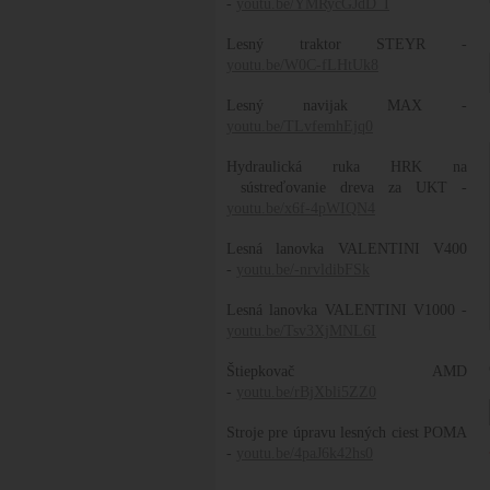
-
youtu.be/YMRycGJdD_I
Lesný traktor STEYR -
youtu.be/W0C-fLHtUk8
Lesný navijak MAX -
youtu.be/TLvfemhEjq0
Hydraulická ruka HRK na
sústreďovanie dreva za UKT -
youtu.be/x6f-4pWIQN4
Lesná lanovka VALENTINI V400
-
youtu.be/-nrvldibFSk
Lesná lanovka VALENTINI V1000 -
youtu.be/Tsv3XjMNL6I
Štiepkovač AMD
-
youtu.be/rBjXbli5ZZ0
Stroje pre úpravu lesných ciest POMA
-
youtu.be/4paJ6k42hs0