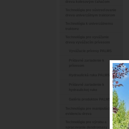
dreva kolesovým ťahačom
Technológia pre sústreďovanie
dreva univerzálnym traktorom
Technológia k univerzálnemu
traktoru
Technológia pre vyvážanie
dreva vyvážacím prívesom
Vyvážacie prívesy PALMS
Prídavné zariadenie k
prívesom
Hydraulická ruka PALMS
Prídavné zariadenie k
hydraulickej ruke
Galéria produktov PALMS
Technológia pre manipuláciu a
evidenciu dreva
Technológia pre výrobu a
spracovanie dendromasy