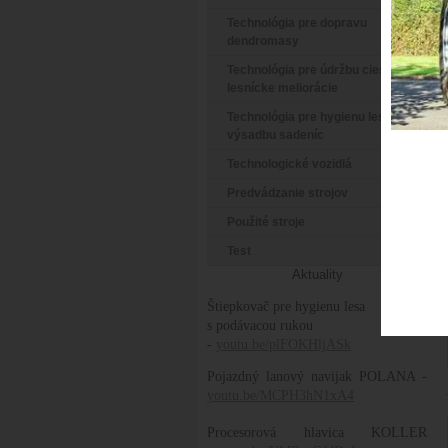
Technológia pre dopravu
dendromasy
Technológia pre údržbu ciest a
lesnícke meliorácie
Technológia pre hygienu lesa a
výsadbu sadeníc
Technologické vozidlá
Predvádzanie strojov
Použité stroje
Test
Aktuality
Štiepkovač pre hygienu lesa
s podávacou rukou
-
youtu.be/plFOKHljASk
Pojazdný lanový navijak POLANA -
youtu.be/MCPH3hN1xA4
Procesorová hlavica KOLLER