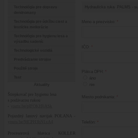
Technológia pre dopravu
dendromasy
Technológia pre údržbu ciest a
Meno a priezvisko:
*
lesnícke meliorácie
Technológia pre hygienu lesa a
výsadbu sadeníc
IČO:
*
Technologické vozidlá
Predvádzanie strojov
Použité stroje
Plátca DPH:
*
Test
áno
Aktuality
nie
Štiepkovač pre hygienu lesa
Miesto podnikania:
*
s podávacou rukou
-
youtu.be/plFOKHljASk
Pojazdný lanový navijak POLANA -
youtu.be/MCPH3hN1xA4
Telefón:
*
Procesorová hlavica KOLLER