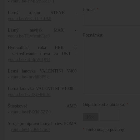
-
youtu.be/YMRycGJdD_I
E-mail:
*
Lesný traktor STEYR -
youtu.be/W0C-fLHtUk8
Lesný navijak MAX -
Poznámka:
youtu.be/TLvfemhEjq0
Hydraulická ruka HRK na
sústreďovanie dreva za UKT -
youtu.be/x6f-4pWIQN4
Lesná lanovka VALENTINI V400
-
youtu.be/-nrvldibFSk
Lesná lanovka VALENTINI V1000 -
youtu.be/Tsv3XjMNL6I
Odpíšte kód z obrázka:
*
Štiepkovač AMD
-
youtu.be/rBjXbli5ZZ0
Stroje pre úpravu lesných ciest POMA
-
youtu.be/4paJ6k42hs0
*
Tento údaj je povinný