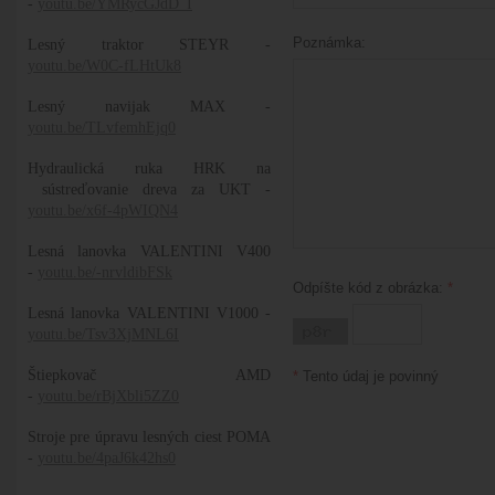
-
youtu.be/YMRycGJdD_I
Poznámka:
Lesný traktor STEYR -
youtu.be/W0C-fLHtUk8
Lesný navijak MAX -
youtu.be/TLvfemhEjq0
Hydraulická ruka HRK na
sústreďovanie dreva za UKT -
youtu.be/x6f-4pWIQN4
Lesná lanovka VALENTINI V400
-
youtu.be/-nrvldibFSk
Odpíšte kód z obrázka:
*
Lesná lanovka VALENTINI V1000 -
youtu.be/Tsv3XjMNL6I
Štiepkovač AMD
*
Tento údaj je povinný
-
youtu.be/rBjXbli5ZZ0
Stroje pre úpravu lesných ciest POMA
-
youtu.be/4paJ6k42hs0