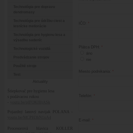
Technológia pre dopravu
dendromasy
Technológia pre údržbu ciest a
IČO:
*
lesnícke meliorácie
Technológia pre hygienu lesa a
výsadbu sadeníc
Plátca DPH:
*
Technologické vozidlá
áno
Predvádzanie strojov
nie
Použité stroje
Miesto podnikania:
*
Test
Aktuality
Štiepkovač pre hygienu lesa
Telefón:
*
s podávacou rukou
-
youtu.be/plFOKHljASk
Pojazdný lanový navijak POLANA -
youtu.be/MCPH3hN1xA4
E-mail:
*
Procesorová hlavica KOLLER