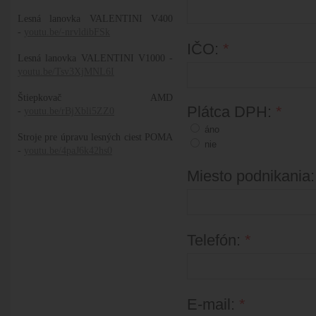
Lesná lanovka VALENTINI V400
-
youtu.be/-nrvldibFSk
IČO:
*
Lesná lanovka VALENTINI V1000 -
youtu.be/Tsv3XjMNL6I
Štiepkovač AMD
Plátca DPH:
*
-
youtu.be/rBjXbli5ZZ0
áno
Stroje pre úpravu lesných ciest POMA
nie
-
youtu.be/4paJ6k42hs0
Miesto podnikania
Telefón:
*
E-mail:
*