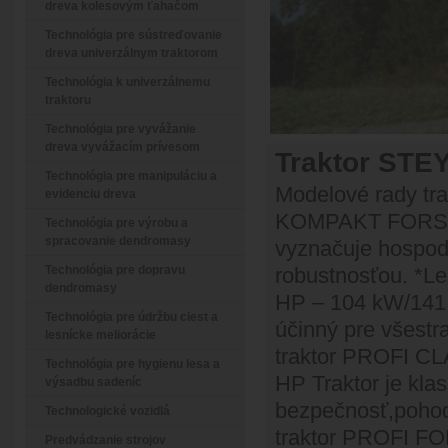
dreva kolesovým ťahačom
Technológia pre sústreďovanie
dreva univerzálnym traktorom
Technológia k univerzálnemu
traktoru
Technológia pre vyvážanie
dreva vyvážacím prívesom
Traktor STEY
Technológia pre manipuláciu a
Modelové rady tra
evidenciu dreva
KOMPAKT FORST, 
Technológia pre výrobu a
spracovanie dendromasy
vyznačuje hospod
Technológia pre dopravu
robustnosťou. *L
dendromasy
HP – 104 kW/141 H
Technológia pre údržbu ciest a
účinný pre všestr
lesnícke meliorácie
traktor PROFI C
Technológia pre hygienu lesa a
HP Traktor je kla
výsadbu sadeníc
bezpečnosť,pohodl
Technologické vozidlá
traktor PROFI F
Predvádzanie strojov