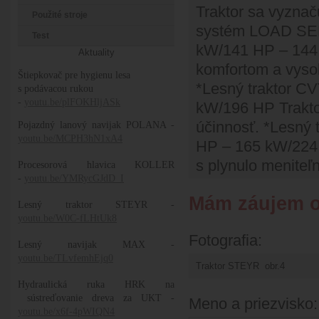
Traktor sa vyznač
Použité stroje
systém LOAD SEN
Test
kW/141 HP – 144
Aktuality
komfortom a vysok
Štiepkovač pre hygienu lesa
*Lesný traktor 
s podávacou rukou
-
youtu.be/plFOKHljASk
kW/196 HP Trakto
účinnosť. *Lesný
Pojazdný lanový navijak POLANA -
youtu.be/MCPH3hN1xA4
HP – 165 kW/224 
s plynulo menite
Procesorová hlavica KOLLER
-
youtu.be/YMRycGJdD_I
Mám záujem o
Lesný traktor STEYR -
youtu.be/W0C-fLHtUk8
Fotografia:
Lesný navijak MAX -
youtu.be/TLvfemhEjq0
Hydraulická ruka HRK na
sústreďovanie dreva za UKT -
Meno a priezvisko
youtu.be/x6f-4pWIQN4