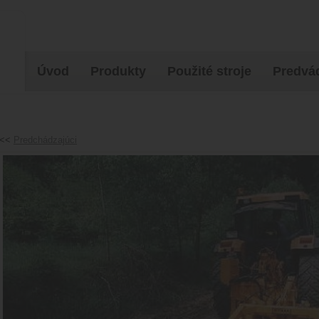
Úvod
Produkty
Použité stroje
Predvád
<<
Predchádzajúci