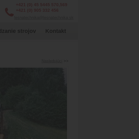
+421 (0) 45 5445 570,569
+421 (0) 905 332 456
lesnatechnika@lesnatechnika.sk
zanie strojov
Kontakt
Nasledujúci
>>