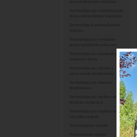
dreva kolesovým ťahačom
Technológia pre sústreďovanie
dreva univerzálnym traktorom
Technológia k univerzálnemu
traktoru
Technológia pre vyvážanie
dreva vyvážacím prívesom
Technológia pre manipuláciu a
evidenciu dreva
Technológia pre výrobu a
spracovanie dendromasy
Technológia pre dopravu
dendromasy
Technológia pre údržbu ciest a
lesnícke meliorácie
Technológia pre hygienu lesa a
výsadbu sadeníc
Technologické vozidlá
Predvádzanie strojov