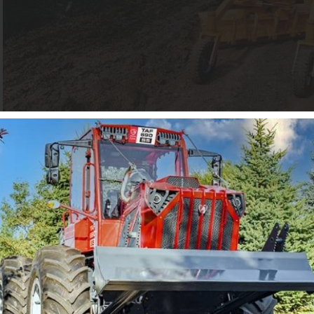
POMA kultivačný grejder ťahaný obr2
Mám záujem o:
Fotografia:
Meno a priezvisko:
*