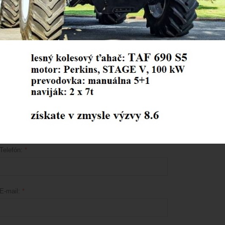
IČO:
*
Plátca DPH:
*
áno
nie
Miesto podnikania:
*
Telefón:
*
E-mail:
*