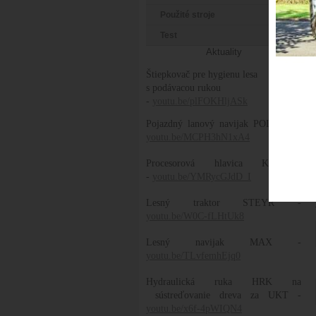
Použité stroje
Test
Aktuality
Štiepkovač pre hygienu lesa
s podávacou rukou
-
youtu.be/plFOKHljASk
Pojazdný lanový navijak POLANA -
youtu.be/MCPH3hN1xA4
Procesorová hlavica KOLLER
-
youtu.be/YMRycGJdD_I
Lesný traktor STEYR -
youtu.be/W0C-fLHtUk8
Lesný navijak MAX -
youtu.be/TLvfemhEjq0
Hydraulická ruka HRK na
sústreďovanie dreva za UKT -
youtu.be/x6f-4pWIQN4