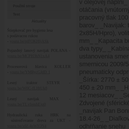
v olejovej nápln
Použité stroje
otáčania (vnútorn
Test
pracovný tlak 100
Aktuality
barov_ _Navijak: t
Štiepkovač pre hygienu lesa
2x85H/Hpro), voli
s podávacou rukou
mm_ _Kapacita bu
-
youtu.be/plFOKHljASk
dva typy_ _Kabín
Pojazdný lanový navijak POLANA -
ustanovenia smern
youtu.be/MCPH3hN1xA4
smernicou 2009/5
Procesorová hlavica KOLLER
pneumaticky odpr
-
youtu.be/YMRycGJdD_I
_Šírka: 2770 ± 5
Lesný traktor STEYR -
450 ± 20 mm_ _Hm
youtu.be/W0C-fLHtUk8
12 mesiacov_ _S
Lesný navijak MAX -
Zdvojené (sférick
youtu.be/TLvfemhEjq0
_navijak Pan Bo
Hydraulická ruka HRK na
18.4-26_ _Diaľko
sústreďovanie dreva za UKT -
odhŕňanie snehu
youtu.be/x6f-4pWIQN4