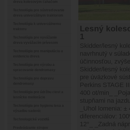
dreva kolesovým ťahačom
Technológia pre sústreďovanie
dreva univerzálnym traktorom
Technológia k univerzálnemu
Lesný koleso
traktoru
1
Technológia pre vyvážanie
dreva vyvážacím prívesom
Skidder/lesný kol
Technológia pre manipuláciu a
navrhnutý v súla
evidenciu dreva
účinnosťou, zvýše
Technológia pre výrobu a
Skidder/lesný kol
spracovanie dendromasy
pre úväzkové sús
Technológia pre dopravu
Perkins STAGE II
dendromasy
400 ot/min_ _Poj
Technológia pre údržbu ciest a
lesnícke meliorácie
stupňami na jazd
Technológia pre hygienu lesa a
_Uhol lomenia: ±
výsadbu sadeníc
diferenciálov: 1
Technologické vozidlá
12°_ _Zadná nápr
Predvádzanie strojov