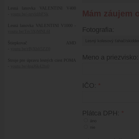
Lesná lanovka VALENTINI V400
Mám záujem o
-
youtu.be/-nrvldibFSk
Lesná lanovka VALENTINI V1000 -
Fotografia:
youtu.be/Tsv3XjMNL6I
Štiepkovač AMD
-
youtu.be/rBjXbli5ZZ0
Meno a priezvisko
Stroje pre úpravu lesných ciest POMA
-
youtu.be/4paJ6k42hs0
IČO:
*
Plátca DPH:
*
áno
nie