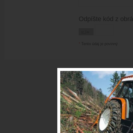
Odpíšte kód z obr
*
Tento údaj je povinný
© Copyright 2026 Lesná technika •