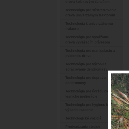
dreva kolesovým ťahačom
Technológia pre sústreďovanie
dreva univerzálnym traktorom
Technológia k univerzálnemu
traktoru
Technológia pre vyvážanie
dreva vyvážacím prívesom
Technológia pre manipuláciu a
evidenciu dreva
Technológia pre výrobu a
spracovanie dendromasy
Technológia pre dopravu
dendromasy
Technológia pre údržbu ciest a
lesnícke meliorácie
Technológia pre hygienu lesa a
výsadbu sadeníc
Technologické vozidlá
Predvádzanie strojov