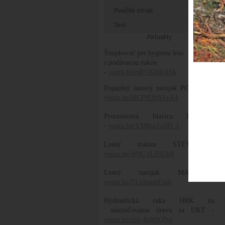
Použité stroje
Test
Aktuality
Štiepkovač pre hygienu lesa
s podávacou rukou
-
youtu.be/plFOKHljASk
Pojazdný lanový navijak POLANA -
youtu.be/MCPH3hN1xA4
Procesorová hlavica KOLLER
-
youtu.be/YMRycGJdD_I
Lesný traktor STEYR -
youtu.be/W0C-fLHtUk8
Lesný navijak MAX -
youtu.be/TLvfemhEjq0
Hydraulická ruka HRK na
sústreďovanie dreva za UKT -
youtu.be/x6f-4pWIQN4