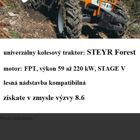
Mám záujem o:
Fotografia:
Meno a priezvisko:
*
IČO:
*
Plátca DPH:
*
áno
nie
Miesto podnikania:
*