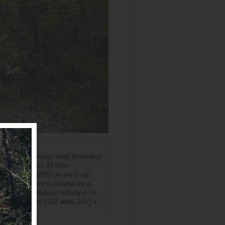
podárske traktory, malé forwardery
raul. ruky min. 18 kNm.
rúbka Ø23 cm (Ø16 cm pre tvrdé
ým trojtlačidlovým ovládačom a
nie drapáka) Rádiové ovládanie sa
ektroinštalácie (12V alebo 24V) a