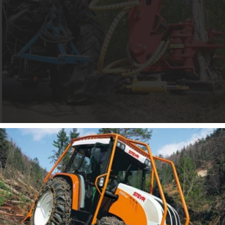
Strihacia hlavica gilotínová 1000-23 obr.5
Stínacia hlavica s nakladacím drapákom a gilotínovým nožom. Na poľnohos
a 4 - 8 tonové rýpadlá. Hmotnosť 200 kg. Požadovaný zdvíhací moment hyd
Požadovaný prietok oleja 40 - 70 l/min. Max. tlak 200 bar. Max. stínaná h
listnáče) Montuje sa namiesto nakladacieho drapáka. Ovládanie s dodávan
ventilom na otváranie / zatváranie drapáka ( stínanie, sklápanie a uzatvára
predáva ako doplnkové príslušenstvo V objednávkach informujte o napätí el
type rotátora základného stroja.