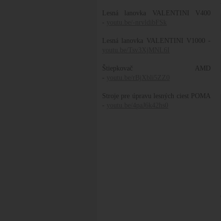
Lesná lanovka VALENTINI V400
-
youtu.be/-nrvldibFSk
Lesná lanovka VALENTINI V1000 -
youtu.be/Tsv3XjMNL6I
Štiepkovač AMD
-
youtu.be/rBjXbli5ZZ0
Stroje pre úpravu lesných ciest POMA
-
youtu.be/4paJ6k42hs0