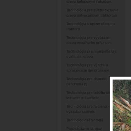
dreva kolesovým ťahačom
Technológia pre sústreďovanie
dreva univerzálnym traktorom
Technológia k univerzálnemu
traktoru
Technológia pre vyvážanie
dreva vyvážacím prívesom
Technológia pre manipuláciu a
evidenciu dreva
Technológia pre výrobu a
spracovanie dendromasy
Technológia pre dopravu
dendromasy
Technológia pre údržbu ciest a
lesnícke meliorácie
Technológia pre hygienu lesa a
výsadbu sadeníc
Technologické vozidlá
Predvádzanie strojov