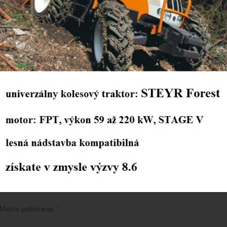
Drapák pre Caterpillar IT 14 G
Mám záujem o:
Fotografia:
Meno a priezvisko:
*
IČO:
*
Plátca DPH:
*
áno
nie
Miesto podnikania:
*