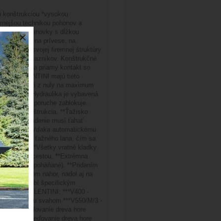
 konštrukciou *vysokou
rnejšou technikou pohonov a
uje lesné lanovky s dĺžkou
amontované na prívese, na
 základe svojej firemnej štruktúry
 svojich zákazníkov. Konštrukčné
ály rozvoj a priamy kontakt so
anovky VALENTINI majú tieto
áciu rýchlosti z nuly na maximum
ypínač). **Hydraulika je vybavená
 akejkoľvek poruche zablokuje.
obustná konštrukcia. **Ťažisko
, že sa zariadenie musí ťahať
a. 2,8 m). **Vďaka automatickému
írenie bubna ťažného lana, čím sa
zdny bubon. **Všetky vratné kladky
ovnobežne s cestou. **Extrémna
hydraulicky poháňané). **Pridaním
a prácu smerom nahor, nadol aj na
nie prispôsobí špecifickým
Sortiment VALENTINI: ***V400 -
 svahom, dolu svahom ***V550/M/3 -
00 - sústreďovanie dreva hore
1000 - sústreďovanie dreva hore