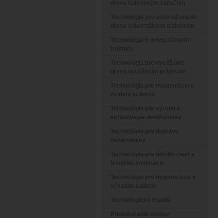
dreva kolesovým ťahačom
Technológia pre sústreďovanie
dreva univerzálnym traktorom
Technológia k univerzálnemu
traktoru
Technológia pre vyvážanie
dreva vyvážacím prívesom
Technológia pre manipuláciu a
evidenciu dreva
Technológia pre výrobu a
spracovanie dendromasy
Technológia pre dopravu
dendromasy
Technológia pre údržbu ciest a
lesnícke meliorácie
Technológia pre hygienu lesa a
výsadbu sadeníc
Technologické vozidlá
Predvádzanie strojov