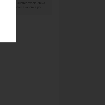
 ***V850/3 - sústreďovanie dreva
ore svahom, dolu svahom a po
vine