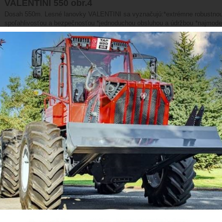
VALENTINI 550 obr.4
Dosah 550m. Lesné lanovky VALENTINI sa vyznačujú:*extrémne robustnou
spoľahlivosťou a bezpečnosťou *jednoduchou obsluhou a údržbou *najmode
ovládacích systémov *optimálnym pomerom kvality a ceny. Sortiment obsah
nosného lana od 400 do 1500 metrov a s nosnosťou od 2000 do 6000 kg, n
nákladnom automobile, alebo na pásovom vozidle. Spoločnosť VALENTINI na
a vybavenia prevádzky je schopná vyhovieť všetkým špecifickým želaniam
oddelenie VALENTINI pracuje s najmodernejšími 3-D systémami CAD. Neust
zákazníkmi jej zaručuje neustále technické napredovanie. Mobilné lesné l
konštrukčné charakteristiky: **Hydrostatický pohon umožňuje plynulú regul
smerom nahor aj nadol s blokovaním nákladu pri zastavení (bezpečnostný v
uzavretým okruhom s automatickou negatívnou brzdou, takže náklad sa pri
**Mimoriadne jednoduchá a rýchla montáž zariadenia, nenáročná obsluha, r
stroja sa nachádza extrémne nízko, čo predstavuje veľkú výhodu v prípade
nezjazdným terénom (minimálna výška stroja v transportnom postavení cc
navíjaniu sa predlžuje životnosť ťažného lana a táto funkcia umožňuje rozš
zníži diferencia medzi rýchlosťou navíjania a ťažnou silou z plného na prá
na veži sa dajú otočiť o 180°, takže so zariadením je možné pracovať aj r
bezpečnosť vďaka 4-násobnému ukotveniu (kotvové navijaky sú jednotlivo 
3. bubna (na vratné lano) vzniká univerzálne použiteľné zariadenie, teda n
rovine. **Na požiadanie je možné vykonať zmeny, vďaka ktorým sa zariade
požiadavkám (nadstavba na nákladný automobil, na pásové vozidlo atď.). 
sústreďovanie dreva hore svahom ***V550/M/2 - sústreďovanie dreva hore
sústreďovanie dreva hore svahom, dolu svahom a po rovine ***V600/M/2/10
svahom a po rovine, možnosť predĺženia trasy na 1000metrov ***V600/M/3/