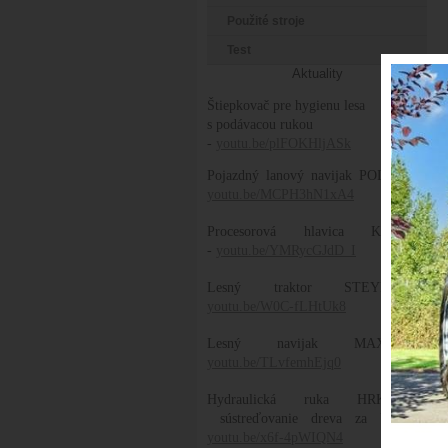
Použité stroje
Test
Aktuality
Štiepkovač pre hygienu lesa
s podávacou rukou
-
youtu.be/plFOKHljASk
Pojazdný lanový navijak POLANA -
youtu.be/MCPH3hN1xA4
Procesorová hlavica KOLLER
-
youtu.be/YMRycGJdD_I
Lesný traktor STEYR -
youtu.be/W0C-fLHtUk8
Lesný navijak MAX -
youtu.be/TLvfemhEjq0
Hydraulická ruka HRK na
sústreďovanie dreva za UKT -
youtu.be/x6f-4pWIQN4