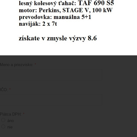
svahom, dolu svahom a po rovine, možnosť predĺženia trasy na 1000metrov
hore svahom, dolu svahom a po rovine ***V1000/3 - sústreďovanie dreva h
rovine ***V1500/3 - sústreďovanie dreva hore svahom, dolu svahom a po ro
Mám záujem o:
Fotografia:
Meno a priezvisko:
*
IČO:
*
Plátca DPH:
*
áno
nie