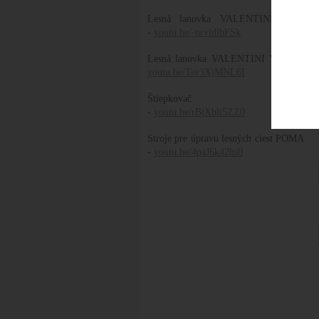
Lesná lanovka VALENTINI V400
-
youtu.be/-nrvldibFSk
Lesná lanovka VALENTINI V1000 -
youtu.be/Tsv3XjMNL6I
Štiepkovač AMD
-
youtu.be/rBjXbli5ZZ0
Stroje pre úpravu lesných ciest POMA
-
youtu.be/4paJ6k42hs0