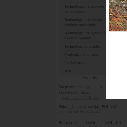
Technológia pre dopravu
dendromasy
Technológia pre údržbu ciest a
lesnícke meliorácie
Technológia pre hygienu lesa a
výsadbu sadeníc
Technologické vozidlá
Predvádzanie strojov
Použité stroje
Test
Aktuality
Štiepkovač pre hygienu lesa
s podávacou rukou
-
youtu.be/plFOKHljASk
Pojazdný lanový navijak POLANA -
youtu.be/MCPH3hN1xA4
Procesorová hlavica KOLLER