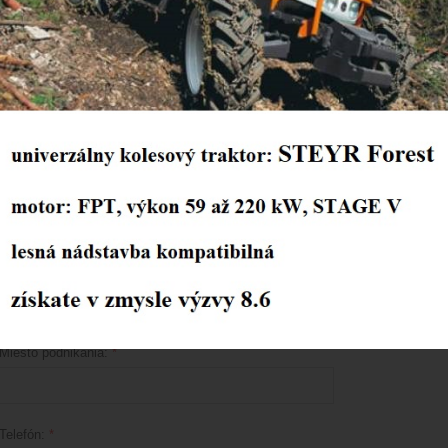
Fotografia:
Meno a priezvisko:
*
IČO:
*
Plátca DPH:
*
áno
nie
Miesto podnikania:
*
Telefón:
*