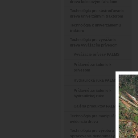
dreva kolesovým ťahačom
Technológia pre sústreďovanie
dreva univerzálnym traktorom
Technológia k univerzálnemu
traktoru
Technológia pre vyvážanie
dreva vyvážacím prívesom
Vyvážacie prívesy PALMS
Prídavné zariadenie k
prívesom
Hydraulická ruka PALMS
Prídavné zariadenie k
hydraulickej ruke
Galéria produktov PALMS
Technológia pre manipuláciu a
evidenciu dreva
Technológia pre výrobu a
spracovanie dendromasy