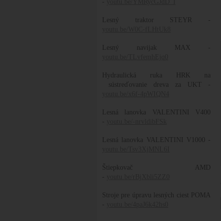
-
youtu.be/YMRycGJdD_I
Lesný traktor STEYR -
youtu.be/W0C-fLHtUk8
Lesný navijak MAX -
youtu.be/TLvfemhEjq0
Hydraulická ruka HRK na
sústreďovanie dreva za UKT -
youtu.be/x6f-4pWIQN4
Lesná lanovka VALENTINI V400
-
youtu.be/-nrvldibFSk
Lesná lanovka VALENTINI V1000 -
youtu.be/Tsv3XjMNL6I
Štiepkovač AMD
-
youtu.be/rBjXbli5ZZ0
Stroje pre úpravu lesných ciest POMA
-
youtu.be/4paJ6k42hs0