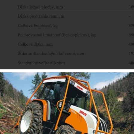
PALMS 6S obr.3
Mám záujem o: