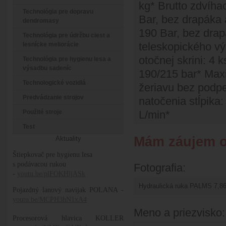
kg* Brutto zdvíh
Technológia pre dopravu
Bar, bez drapáka 
dendromasy
190 Bar, bez drap
Technológia pre údržbu ciest a
teleskopického vý
lesnícke meliorácie
otočnej skrini: 4
Technológia pre hygienu lesa a
výsadbu sadeníc
190/215 bar* Max
Technologické vozidlá
žeriavu bez podpe
Predvádzanie strojov
natočenia stĺpika
Použité stroje
L/min*
Test
Mám záujem o
Aktuality
Štiepkovač pre hygienu lesa
s podávacou rukou
Fotografia:
-
youtu.be/plFOKHljASk
Pojazdný lanový navijak POLANA -
youtu.be/MCPH3hN1xA4
Meno a priezvisko
Procesorová hlavica KOLLER