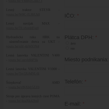
-
youtu.be/YMRycGJdD_I
Lesný traktor STEYR -
youtu.be/W0C-fLHtUk8
IČO:
*
Lesný navijak MAX -
youtu.be/TLvfemhEjq0
Plátca DPH:
*
Hydraulická ruka HRK na
sústreďovanie dreva za UKT -
áno
youtu.be/x6f-4pWIQN4
nie
Lesná lanovka VALENTINI V400
Miesto podnikania
-
youtu.be/-nrvldibFSk
Lesná lanovka VALENTINI V1000 -
youtu.be/Tsv3XjMNL6I
Telefón:
*
Štiepkovač AMD
-
youtu.be/rBjXbli5ZZ0
Stroje pre úpravu lesných ciest POMA
-
youtu.be/4paJ6k42hs0
E-mail:
*