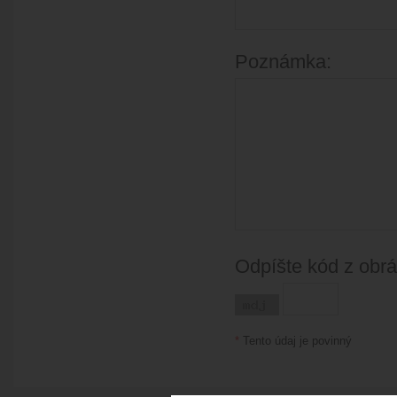
Poznámka:
Odpíšte kód z obr
*
Tento údaj je povinný