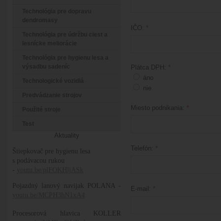
Technológia pre dopravu
dendromasy
IČO:
*
Technológia pre údržbu ciest a
lesnícke meliorácie
Technológia pre hygienu lesa a
výsadbu sadeníc
Plátca DPH:
*
áno
Technologické vozidlá
nie
Predvádzanie strojov
Miesto podnikania:
*
Použité stroje
Test
Aktuality
Telefón:
*
Štiepkovač pre hygienu lesa
s podávacou rukou
-
youtu.be/plFOKHljASk
Pojazdný lanový navijak POLANA -
E-mail:
*
youtu.be/MCPH3hN1xA4
Procesorová hlavica KOLLER