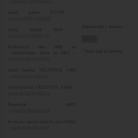
-
youtu.be/YMRycGJdD_I
Lesný traktor STEYR -
youtu.be/W0C-fLHtUk8
Odpíšte kód z obrázka:
*
Lesný navijak MAX -
youtu.be/TLvfemhEjq0
Hydraulická ruka HRK na
*
Tento údaj je povinný
sústreďovanie dreva za UKT -
youtu.be/x6f-4pWIQN4
Lesná lanovka VALENTINI V400
-
youtu.be/-nrvldibFSk
Lesná lanovka VALENTINI V1000 -
youtu.be/Tsv3XjMNL6I
Štiepkovač AMD
-
youtu.be/rBjXbli5ZZ0
Stroje pre úpravu lesných ciest POMA
-
youtu.be/4paJ6k42hs0