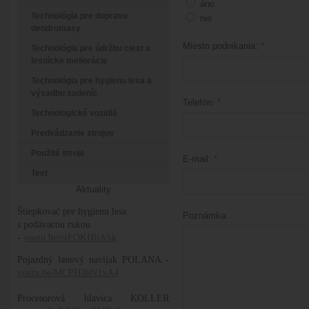
áno
Technológia pre dopravu
nie
dendromasy
Miesto podnikania:
*
Technológia pre údržbu ciest a
lesnícke meliorácie
Technológia pre hygienu lesa a
výsadbu sadeníc
Telefón:
*
Technologické vozidlá
Predvádzanie strojov
Použité stroje
E-mail:
*
Test
Aktuality
Štiepkovač pre hygienu lesa
Poznámka:
s podávacou rukou
-
youtu.be/plFOKHljASk
Pojazdný lanový navijak POLANA -
youtu.be/MCPH3hN1xA4
Procesorová hlavica KOLLER