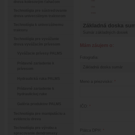
dreva kolesovým ťahačom
Technológia pre sústreďovanie
dreva univerzálnym traktorom
Technológia k univerzálnemu
Základná doska su
traktoru
Sumár základných dosiek
Technológia pre vyvážanie
dreva vyvážacím prívesom
Mám záujem o:
Vyvážacie prívesy PALMS
Fotografia:
Prídavné zariadenie k
prívesom
Hydraulická ruka PALMS
Meno a priezvisko:
*
Prídavné zariadenie k
hydraulickej ruke
Galéria produktov PALMS
IČO:
*
Technológia pre manipuláciu a
evidenciu dreva
Technológia pre výrobu a
Plátca DPH:
*
spracovanie dendromasy