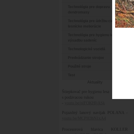
Technológia pre dopravu
dendromasy
Technológia pre údržbu ciest a
lesnícke meliorácie
Technológia pre hygienu lesa a
výsadbu sadeníc
Technologické vozidlá
Predvádzanie strojov
Použité stroje
Test
Aktuality
Štiepkovač pre hygienu lesa
s podávacou rukou
-
youtu.be/plFOKHljASk
Pojazdný lanový navijak POLANA -
youtu.be/MCPH3hN1xA4
Procesorová hlavica KOLLER