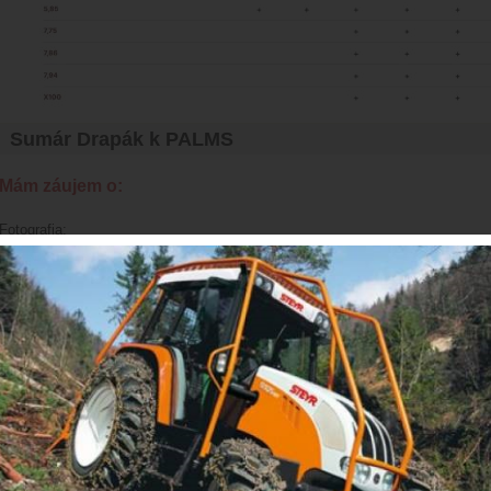
Sumár Drapák k PALMS
Mám záujem o:
Fotografia:
Meno a priezvisko:
*
IČO:
*