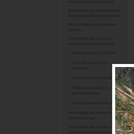
dreva kolesovým ťahačom
Technológia pre sústreďovanie
dreva univerzálnym traktorom
Technológia k univerzálnemu
traktoru
Technológia pre vyvážanie
dreva vyvážacím prívesom
Vyvážacie prívesy PALMS
Prídavné zariadenie k
prívesom
Hydraulická ruka PALMS
Prídavné zariadenie k
hydraulickej ruke
Galéria produktov PALMS
Technológia pre manipuláciu a
evidenciu dreva
Technológia pre výrobu a
spracovanie dendromasy