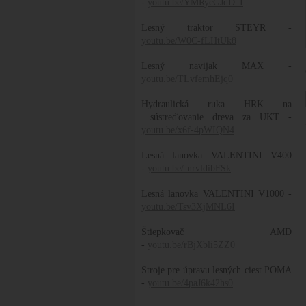
-
youtu.be/YMRycGJdD_I
Lesný traktor STEYR -
youtu.be/W0C-fLHtUk8
Lesný navijak MAX -
youtu.be/TLvfemhEjq0
Hydraulická ruka HRK na
sústreďovanie dreva za UKT -
youtu.be/x6f-4pWIQN4
Lesná lanovka VALENTINI V400
-
youtu.be/-nrvldibFSk
Lesná lanovka VALENTINI V1000 -
youtu.be/Tsv3XjMNL6I
Štiepkovač AMD
-
youtu.be/rBjXbli5ZZ0
Stroje pre úpravu lesných ciest POMA
-
youtu.be/4paJ6k42hs0