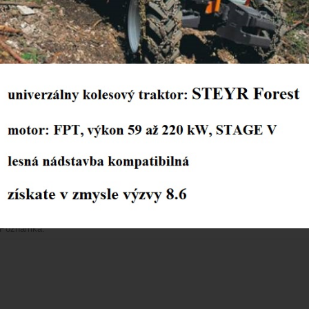
Plátca DPH:
*
áno
nie
Miesto podnikania:
*
Telefón:
*
E-mail:
*
Poznámka: